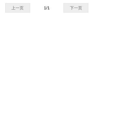
上一页
1
/
1
下一页
关注我们
版权所有©
北京中关村中技知识产权服务集团有限公司